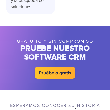
y la búsqueda de
soluciones.
GRATUITO Y SIN COMPROMISO
PRUEBE NUESTRO
SOFTWARE CRM
Pruébelo gratis
ESPERAMOS CONOCER SU HISTORIA