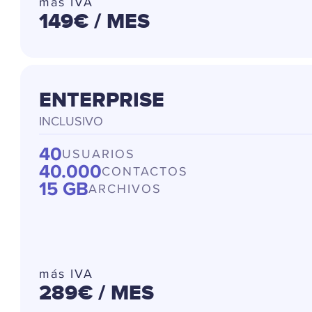
más IVA
149€
/ MES
ENTERPRISE
INCLUSIVO
40
USUARIOS
40.000
CONTACTOS
15 GB
ARCHIVOS
más IVA
289€
/ MES