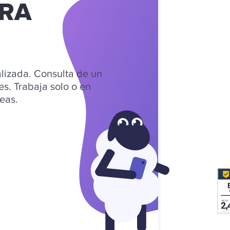
ARA
alizada. Consulta de un
es. Trabaja solo o en
eas.