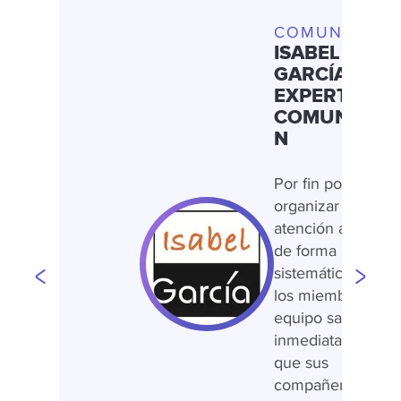
COMUNICACI
ISABEL
GARCÍA
,
EXPERTO EN
COMUNICAC
N
Por fin podemos
organizar nuestra
atención al cliente
de forma
sistemática. Todos
los miembros del
equipo saben
inmediatamente l
que sus
compañeros han