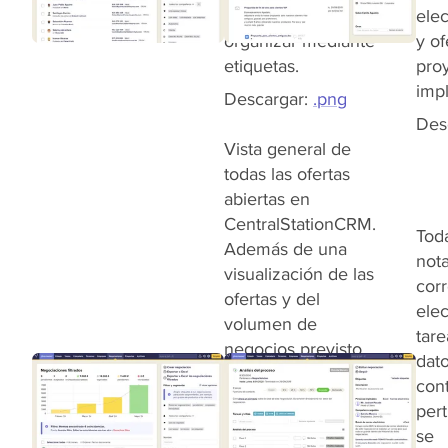
clasificar y
elec
organizar mediante
y of
etiquetas.
pro
impl
Descargar:
.png
Des
Vista general de
todas las ofertas
abiertas en
CentralStationCRM.
Toda
Además de una
nota
visualización de las
cor
ofertas y del
elec
volumen de
tare
negocios previsto,
dat
las ofertas pueden
con
clasificarse
pert
utilizando palabras
se