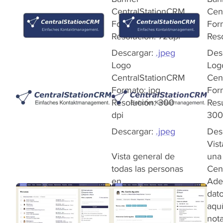
CentralStationCRM
Cen
Formato: jpg
For
Resolución: 72dpi
Reso
Descargar:
.jpeg
Des
Logo
Log
CentralStationCRM
Cen
Formato: jpg
For
Resolución: 300
Res
dpi
300
Descargar:
.jpeg
Des
Vist
Vista general de
una
todas las personas
Cen
en
Ade
CentralStationCRM.
dat
Los contactos del
aqu
CRM se pueden
nota