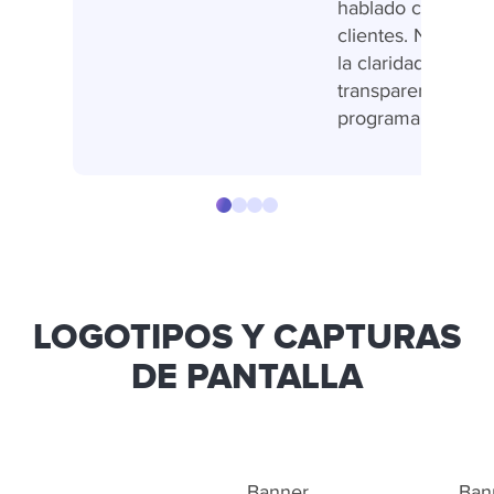
hablado con los
clientes. Nos gust
la claridad y la
transparencia del
programa.
LOGOTIPOS Y CAPTURAS
DE PANTALLA
Banner
Ban