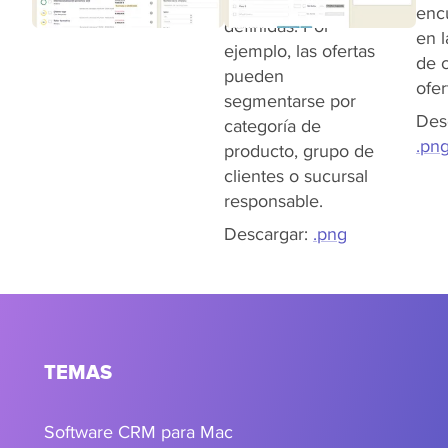
clave previamente
enc
definidas. Por
en l
ejemplo, las ofertas
de 
pueden
ofer
segmentarse por
Des
categoría de
.pn
producto, grupo de
clientes o sucursal
responsable.
Descargar:
.png
TEMAS
Software CRM para Mac